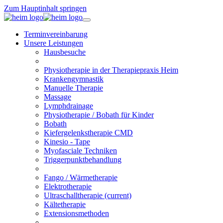
Zum Hauptinhalt springen
Terminvereinbarung
Unsere Leistungen
Hausbesuche
Physiotherapie in der Therapiepraxis Heim
Krankengymnastik
Manuelle Therapie
Massage
Lymphdrainage
Physiotherapie / Bobath für Kinder
Bobath
Kiefergelenkstherapie CMD
Kinesio - Tape
Myofasciale Techniken
Triggerpunktbehandlung
Fango / Wärmetherapie
Elektrotherapie
Ultraschalltherapie
(current)
Kältetherapie
Extensionsmethoden