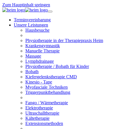
Zum Hauptinhalt springen
Terminvereinbarung
Unsere Leistungen
Hausbesuche
Physiotherapie in der Therapiepraxis Heim
Krankengymnastik
Manuelle Therapie
Massage
Lymphdrainage
Physiotherapie / Bobath für Kinder
Bobath
Kiefergelenkstherapie CMD
Kinesio - Tape
Myofasciale Techniken
Triggerpunktbehandlung
Fango / Wärmetherapie
Elektrotherapie
Ultraschalltherapie
Kältetherapie
Extensionsmethoden