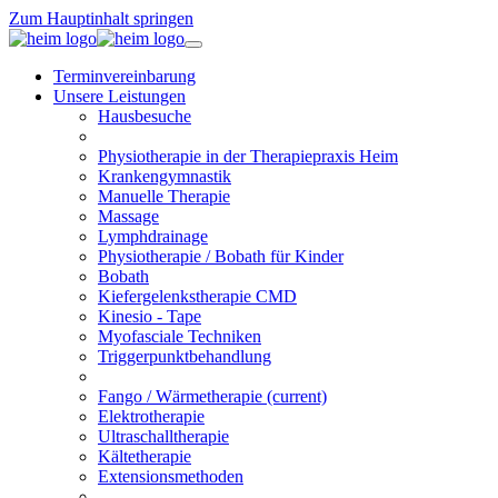
Zum Hauptinhalt springen
Terminvereinbarung
Unsere Leistungen
Hausbesuche
Physiotherapie in der Therapiepraxis Heim
Krankengymnastik
Manuelle Therapie
Massage
Lymphdrainage
Physiotherapie / Bobath für Kinder
Bobath
Kiefergelenkstherapie CMD
Kinesio - Tape
Myofasciale Techniken
Triggerpunktbehandlung
Fango / Wärmetherapie
(current)
Elektrotherapie
Ultraschalltherapie
Kältetherapie
Extensionsmethoden